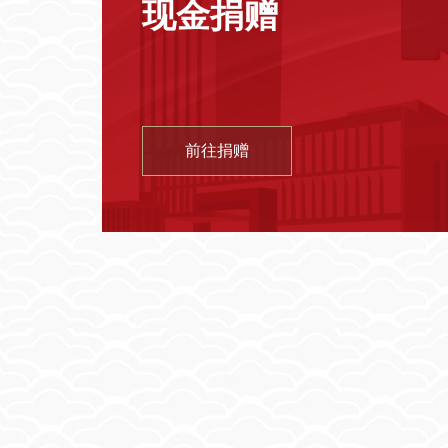
现金捐赠
前往捐赠