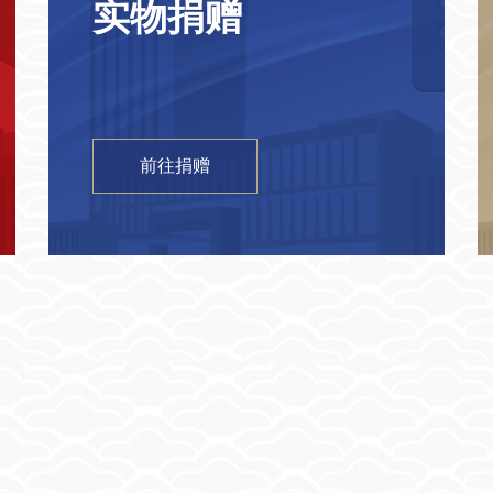
实物捐赠
前往捐赠