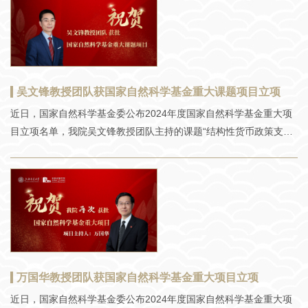
面向国家重大战略需求，研究团队应注重从复杂医疗场景中凝练科
学问题，深入探索医疗资源配置中“数据赋能”与“政策协同”的理论突
破点，形成系统性成果，解决“健康中国2030”战略中分级诊疗体系
优化等国家需求。 项目汇报环节由中山大学王帆教授主持。上
海交通大学万国华教授汇报了项目整体研究目标、案例场景调研和
吴文锋教授团队获国家自然科学基金重大课题项目立项
课题联合攻关等内容，香港中文大学（深圳）查宏远教授、同济大
近日，国家自然科学基金委公布2024年度国家自然科学基金重大项
学童春阳教授、浙江大学华中生教授、清华大学李京山教授、上海
目立项名单，我院吴文锋教授团队主持的课题“结构性货币政策支持
交通大学万国华教授分别就各个课题的研究目标、研究内容、技术
科技创新的机制设计与优化”获国家自然科学基金重大课题项目立
路线与创新等内容进行了汇报。 指导专家组认真听取了项目组
项。这一课题项目是国家自然科学基金重大项目“科技金融的基础理
的汇报，针对科学问题凝练、研究成果聚焦、课题之间联动等方面
论与实证”的课题之一，该重大项目由南开大学陈雨露教授团队牵
的问题与项目组展开了深入讨论，并对项目后续工作开展提出了意
头，联合南京大学、清华大学、上海交通大学、中国人民大学（以
见和建议。 “数据驱动的医疗政策与医院资源协同”重
子课题为序）共同申报。项目聚焦金融服务科技创新的国家重大战
略需求，以科技金融的基础理论与实证为突破口，旨在探索中国情
境中，金融支持科技创新的基础理论与关键方法，创新研究范式与
研究路径。国家自然科学基金重大项目旨在面向科学前沿和国家经
万国华教授团队获国家自然科学基金重大项目立项
济、社会、科技发展及国家安全的重大需求中的重大科学问题，超
近日，国家自然科学基金委公布2024年度国家自然科学基金重大项