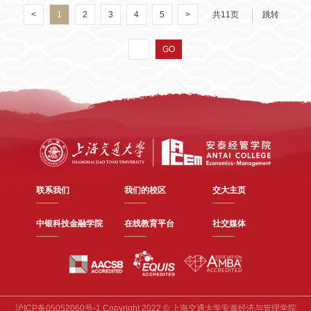
奖，包括一等奖2项，二等奖4项，三等奖2项，青年成果奖1项。高
复杂组织变革问题的管理
<
1
2
3
4
5
>
共11页
跳转
等学校科学研究优秀成果奖（人文社会科学）由教育部组织评选，
旨在表彰奖励高校哲学社会科学工作者取得的突出成绩，展示高校
GO
社科界服务党和国家事业发展的重大理论与实践成果，推动高校加
快构建中国特色哲学社会科学。该奖始设于1995年，每三年或四年
评选一次，至今已成功评选了九届，目前是国内高校人文社会科学
研究的最高奖，具有公认的影响力和代表性。安泰经济与管理学院
在本届评选中获得的佳绩，既是对各位获奖教师优秀成果的表彰，
也是对学院整体学科建设水平的肯定，将鼓舞学院朝着建设成为扎
根中国的世界级商学院不断迈进。安泰经济与管理学院获奖成果名
单（按获奖等级、姓名首字母排序）著作论文奖 青年成果奖
联系我们
我们的校区
交大主页
中银科技金融学院
在线教育平台
社交媒体
沪ICP备05052060号-1 Copyright 2022 © 上海交通大学安泰经济与管理学院