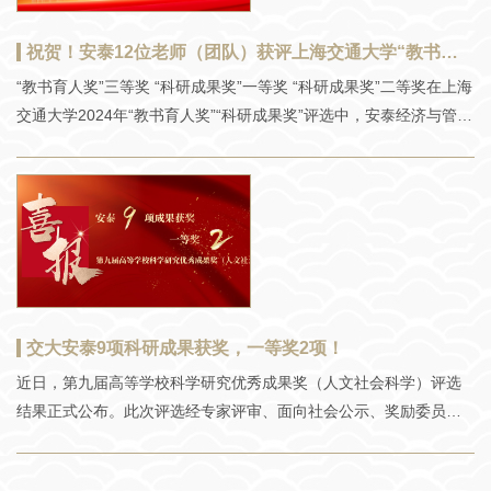
队，依托管理学、运筹学、计算科学等形成的交叉学科知识体系，
在管理科学理论框架下开展研究。2023年，郑欢获得国家高层次人
祝贺！安泰12位老师（团队）获评上海交通大学“教书育人奖”“科研成果奖”
才项目资助。“这是对我之前工作的总结与肯定，也为我接下来几年
“教书育人奖”三等奖 “科研成果奖”一等奖 “科研成果奖”二等奖在上海
的研究工作提供了充分的支持。”接受《中国科学报》采访时，她表
交通大学2024年“教书育人奖”“科研成果奖”评选中，安泰经济与管理
示，“未来几年执行项目期间，我在科研上会更加努力，不断推动供
学院井润田教授获评“教书育人奖”二等奖，花成副教授、路琳教授获
应链管理的发展，力争用基础研究成果帮助企业提高实际运营效
评“教书育人奖”三等奖，李垣教授、朱庆华教授获评“科研成果奖”一
率。”“当打之年”获资助自2007年博士毕业至今，郑欢一直从事供应
等奖，高晶晶助理研究员团队、顾海英教授（团队）、江志斌教授
链与运营管理方面的研究。多年来，她带领团队在相关领域的高水
团队、井润田教授、李垣教授、陆铭教授团队、瞿茜教授、曾赛星
平期刊上发表了多篇关于供应链柔性管理和资源有效配置的论文。
教授、张新安教授获评“科研成果奖”二等奖。（以姓氏拼音首字母为
序）井润田“教书育人奖”二等奖“科研成果奖”二等奖 组织管理系 | 教
授 研究方向：组织变革、领导行为、跨文化管理井润田教授努力做
到教研相长，通过将研究成果引入课堂来增加教学内容的新颖性和
交大安泰9项科研成果获奖，一等奖2项！
理论剖析的深入性，提升学生的问题分析能力和对理论内涵的深刻
近日，第九届高等学校科学研究优秀成果奖（人文社会科学）评选
理解。同时，他重视理论与实践的衔接，帮助学生摆脱“短期功利导
结果正式公布。此次评选经专家评审、面向社会公示、奖励委员会
向”“内驱力不足”等问题，深入企业管理实践，通过研究成果自身的
审议通过，共有1496项成果获奖（含香港、澳门高校获奖成果）。
意义来引导和培养学生成长。获奖课题：组织变革管理：融合东西
上海交通大学32项成果获奖，其中安泰经济与管理学院9项成果获
方的观点面对日益多样化的变革驱动力量和不断加速的变革节奏，