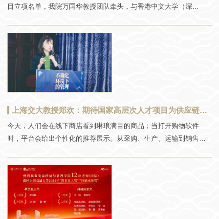
前部署，开展多学科交叉研究和综合性研究，充分发挥支撑与引领
目立项名单，我院万国华教授团队牵头，与香港中文大学（深
作用，提升我国基础研究源头创新能力。 国家自然科学基金重大课
圳）、同济大学、浙江大学、清华大学（以子课题为序）联合申报
题项目主持人简介吴文锋，上海交通大学安泰经济与管理学院金融
的国家自然科学基金重大项目“数据驱动的医疗政策与医院资源协同”
学教授，教育部人才项目相关奖励计划获得者，现任上海交通大学
获批立项。这是我院2023年首次获自然科学基金重大项目立项后再
文科建设处（智库中心、智慧人文社科中心）处长。2012年获国家
次获批重大项目立项。本项目旨在研究数据驱动的医疗政策与医院
高层次人才项目支持。国家一流专业金融学建设点和国
运营协同，特别是利用医疗大数据和智能数据处理的国家宏观政策
与医院微观运营之间的相互影响及其机制、多主体医疗资源协同管
理中的基础科学问题和关键应用问题。为构建中国特色的医疗服务
系统提供理论基础与方法体系，为我国医疗服务系统的高质量协同
上海交大教授郑欢：期待国家高层次人才项目为供应链添“柔性”
发展提供科学支撑。国家自然科学基金重大项目旨在面向科学前沿
今天，人们会在线下商店看到琳琅满目的商品；当打开购物软件
和国家经济、社会、科技发展及国家安全的重大需求中的重大科学
时，平台会给出个性化的推荐展示。从采购、生产、运输到销售、
问题，超前部署，开展多学科交叉研究和综合性研究，充分发挥支
定价、促销，每一步都经过精心设计。这些看似简单的商业行为背
撑与引领作用，提升我国基础研究源头创新能力。 国家自然科学基
后，实际上有大量的建模分析和优化支撑。近年来，管理科学与工
金重大项目主持人简介万国华现任上海交通大学特聘教授，主要研
程领域的学者正在越来越多地运用数据驱动和优化的理论与方法辅
究兴趣为制造与医疗服务运营管理、大数据分析及应用。主持了国
助企业的管理决策，围绕企业如何有效匹配供给和需求这个关键问
家高层次人才项目、国家自然科学基金重点、重点国际（地
题，发展出一系列供应链管理和运营管理理论。上海交通大学安泰
经济与管理学院教授郑欢就是其中之一。多年来，郑欢带领科研团