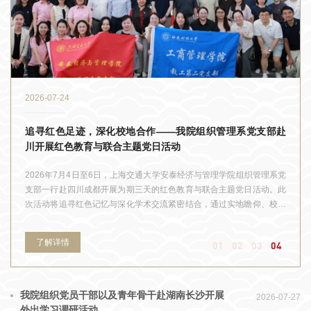
2026-07-24
追寻红色足迹，深化校地合作——我院组织管理系党支部赴
川开展红色教育与联合主题党日活动
2026年7月4日至6日，上海交通大学安泰经济与管理学院组织管理系党
支部一行赴四川成都开展为期三天的红色教育与联合主题党日活动。此
次活动将追寻红色记忆与深化学术交流紧密结合，通过实地瞻仰、校际
座谈、支部共建等多种形式，引导党员教师铭记历史、砥砺初心，同时
推动党建与业务深度融合，共探工商管理学科在新时代背景下的创新发
了解详情
01
02
03
04
展路径。缅怀革命先烈，传承红色基因7月4日下午，支部一行抵达成都
后，首先前往都江堰市烈士陵园开展红色教育。在庄严肃穆的“革命烈士
永垂不朽”纪念碑前，全体成员驻足肃立，深切缅怀为民族独立、人民解
放和国家建设英勇献身的革命先烈。陵园内安葬着从辛亥革命时期到
我院组织党员干部以及青年骨干赴湖南长沙开展
2026-07-27
“5·12”抗震救灾中牺牲的111位英烈，他们的事迹让在场的每一位教师
外出学习调研活动