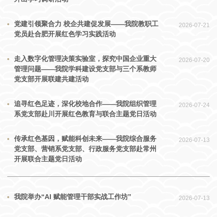
深受触动。7月6日下午，支部一行又专程前往成都抗战阵亡将士纪念碑
瞻仰。通过观看史料介绍，大家深入了解了川军出川抗日、伤亡居全国
党建引领聚合力 校企共建促发展——我院教职工
2026-07-21
之冠的悲壮历史，对革命先辈浴血奋战的英勇精神有了更为直观和深刻
党员赴合肥开展红色学习实践活动
的认识。此次红色教育不仅是一次深刻的精神洗礼，更是一次生动的爱
国主义教育，激励着大家将红色基因转化为干事创业的不竭动力。联学
共建聚合力，学科交融启新程此次四川之行，支部一行与
走入数字化管理决策实验室，探究中国企业重大
2026-07-20
管理问题——我院学科建设党支部与三个系教师
党支部开展联建共建活动
追寻红色足迹，深化校地合作——我院组织管理
2026-07-24
系党支部赴川开展红色教育与联合主题党日活动
传承红色基因，赋能科创未来——我院综合服务
2026-07-13
党支部、营销系党支部、行政服务党支部赴常州
开展联合主题党日活动
我院举办“AI 赋能管理干部实战工作坊”
2026-07-13