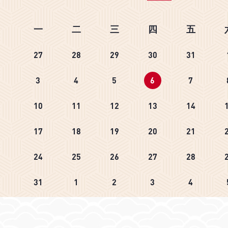
07
一
二
三
四
五
6月
5月
27
28
29
30
31
Can Kindness be
讲座：An Advers
3
4
5
6
7
hed? Dynamic
Graph Learnin
h and Goal Match in
Approach for 
10
11
12
13
14
c Crowdfunding
Actor Comparat
26年6月17日（周三）13:30-15:00
2026年5月7日（周四）1
17
18
19
20
21
Assessment
交通大学徐汇校区包图A511
上海交通大学徐汇校区
24
25
26
27
28
31
1
2
3
4