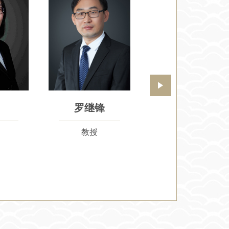
魏来
魏煊
教授
副教授