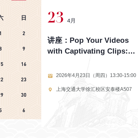
23
六
日
4月
1
2
arial
讲座：Pop Your Videos
8
9
g
with Captivating Clips: A
Networked
Novel Deep Learning
15
16
ive
Method for Predicting
3:30-15:00
2026年4月23日（周四）13:30-15:00
22
23
Top-Viewed Video Clips
安泰楼A403
上海交通大学徐汇校区安泰楼A507
29
30
5
6