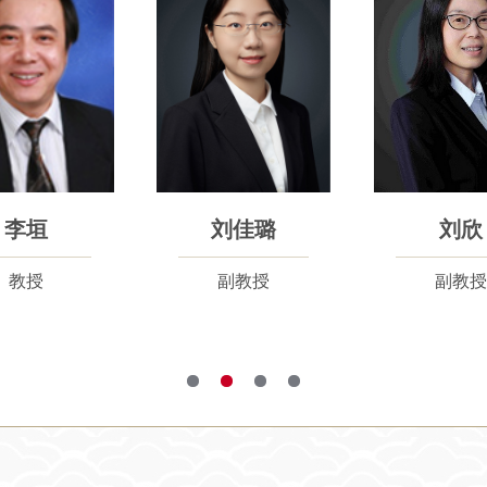
宋婷婷
王爱民
副教授
讲师