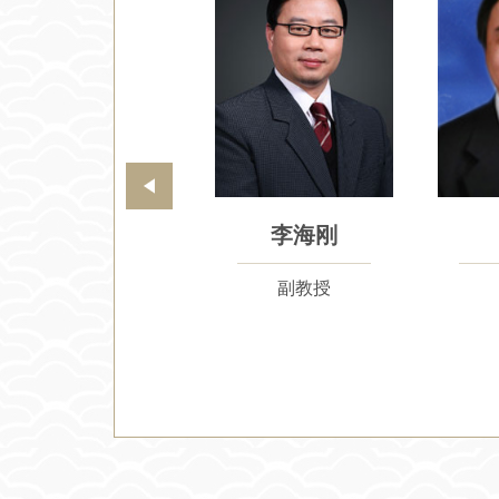
欣
罗继锋
马铁驹
教授
教授
教授