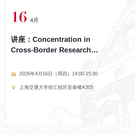
16
25
4月
3
讲座：Concentration in
讲座：I'
Cross-Border Research
Back: 
Collaborations and
Suppor
MNCs' Knowledge
Crowdf
2026年4月16日（周四）14:00-15:30
2026年
Creation in a Host
Succe
上海交通大学徐汇校区安泰楼A305
上海交
Country