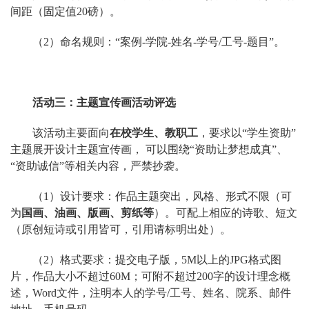
间距（固定值20磅）。
（2）命名规则：“案例-学院-姓名-学号/工号-题目”。
活动三：主题宣传画活动评选
该活动主要面向
在校学生、教职工
，要求以“学生资助”
主题展开设计主题宣传画， 可以围绕“资助让梦想成真”、
“资助诚信”等相关内容，严禁抄袭。
（1）设计要求：作品主题突出，风格、形式不限（可
为
国画、油画、版画、剪纸等
）。可配上相应的诗歌、短文
（原创短诗或引用皆可，引用请标明出处）。
（2）格式要求：提交电子版，5M以上的JPG格式图
片，作品大小不超过60M；可附不超过200字的设计理念概
述，Word文件，注明本人的学号/工号、姓名、院系、邮件