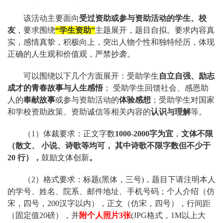
该活动主要面向
受过资助或参与资助活动的学生、校
友
，要求围绕
“学生资助”
主题展开，题目自拟。要求内容真
实，感情真挚，积极向上，突出人物个性和独特经历，体现
正确的人生观和价值观，严禁抄袭。
可以围绕以下几个方面展开：受助学生
自立自强、励志
成才的青春故事与人生感悟
； 受助学生回馈社会、感恩助
人的
奉献故事
或参与资助活动的
体验感想
；受助学生对国家
和学校资助政策、资助诚信等相关内容的
认识与理解
等。
（1）体裁要求：正文字数
1000-2000字为宜
，
文体不限
（散文、 小说、诗歌等均可， 其中诗歌不限字数但不少于
20 行），
鼓励文体创新
。
（2）
格式要求：标题(黑体，三号)，题目下请注明本人
的学号、姓名、院系、邮件地址、手机号码；个人介绍（仿
宋，四号，200汉字以内），正文（仿宋，四号），行间距
（固定值20磅），并
附个人照片3张
(JPG格式，1M以上大