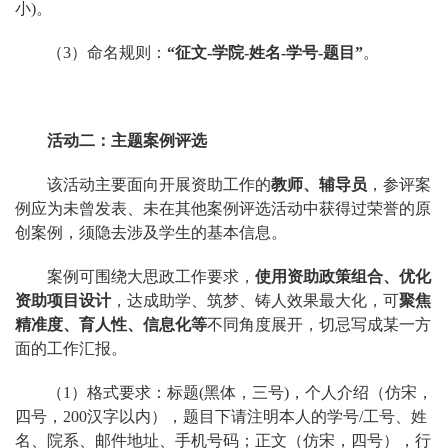
小)。
（3）命名规则：
“征文-学院-姓名-学号-题目”
。
活动二：主题案例评选
该活动主要面向开展资助工作的
教师、辅导员
，参评案
例应为未曾发表、未在其他案例评选活动中获得过荣誉的原
创案例，须隐去涉及学生的基本信息。
案例可围绕大思政工作要求，
使用资助政策组合、优化
资助项目设计
，达成助学、筑梦、铸人效果最大化，可
聚焦
精准度、育人性、信息化等
不同角度展开，切忌写成某一方
面的工作汇报。
（1）格式要求：标题(黑体，三号)，个人介绍（仿宋，
四号，200汉字以内），题目下请注明本人的学号/工号、姓
名、院系、邮件地址、手机号码；正文（仿宋，四号），行