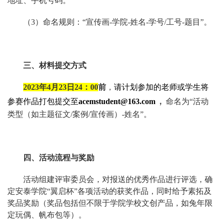
地址、手机号码。
（3）命名规则：“宣传画-学院-姓名-学号/工号-题目”。
三、材料提交方式
2023
年4月23日24：00
前
，
请计划参加的老师或学生将
，
参赛
作品打包提交至
acemstudent@163.com
命名为“活动
类型（如主题征文/案例/宣传画）-姓名”。
四、活动流程与奖励
活动组建评审委员会，对报送的优秀作品进行评选，确
定安泰学院“翼启杯”各项活动的获奖作品，同时给予素拓及
奖品奖励（奖品包括但不限于学院学校文创产品，如兔年限
定玩偶、帆布包等）。