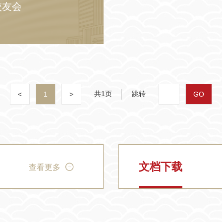
校友会
共1页
跳转
<
1
>
GO
文档下载
查看更多