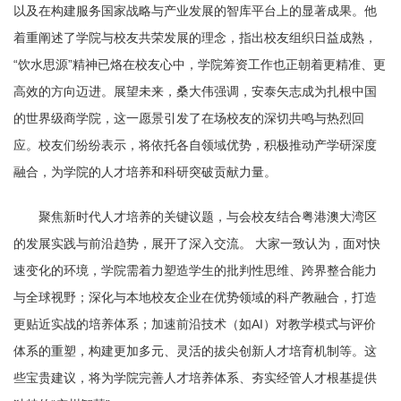
以及在构建服务国家战略与产业发展的智库平台上的显著成果。他
着重阐述了学院与校友共荣发展的理念，指出校友组织日益成熟，
“饮水思源”精神已烙在校友心中，学院筹资工作也正朝着更精准、更
高效的方向迈进。展望未来，桑大伟强调，安泰矢志成为扎根中国
的世界级商学院，这一愿景引发了在场校友的深切共鸣与热烈回
应。校友们纷纷表示，将依托各自领域优势，积极推动产学研深度
融合，为学院的人才培养和科研突破贡献力量。
聚焦新时代人才培养的关键议题，与会校友结合粤港澳大湾区
的发展实践与前沿趋势，展开了深入交流。 大家一致认为，面对快
速变化的环境，学院需着力塑造学生的批判性思维、跨界整合能力
与全球视野；深化与本地校友企业在优势领域的科产教融合，打造
更贴近实战的培养体系；加速前沿技术（如AI）对教学模式与评价
体系的重塑，构建更加多元、灵活的拔尖创新人才培育机制等。这
些宝贵建议，将为学院完善人才培养体系、夯实经管人才根基提供