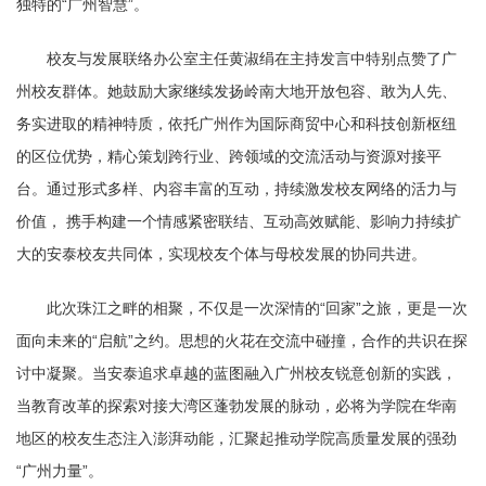
独特的“广州智慧”。
校友与发展联络办公室主任黄淑绢在主持发言中特别点赞了广
州校友群体。她鼓励大家继续发扬岭南大地开放包容、敢为人先、
务实进取的精神特质，依托广州作为国际商贸中心和科技创新枢纽
的区位优势，精心策划跨行业、跨领域的交流活动与资源对接平
台。通过形式多样、内容丰富的互动，持续激发校友网络的活力与
价值， 携手构建一个情感紧密联结、互动高效赋能、影响力持续扩
大的安泰校友共同体，实现校友个体与母校发展的协同共进。
此次珠江之畔的相聚，不仅是一次深情的“回家”之旅，更是一次
面向未来的“启航”之约。思想的火花在交流中碰撞，合作的共识在探
讨中凝聚。当安泰追求卓越的蓝图融入广州校友锐意创新的实践，
当教育改革的探索对接大湾区蓬勃发展的脉动，必将为学院在华南
地区的校友生态注入澎湃动能，汇聚起推动学院高质量发展的强劲
“广州力量”。