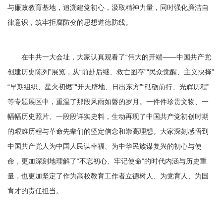
与廉政教育基地，追溯建党初心，汲取精神力量，同时强化廉洁自
律意识，筑牢拒腐防变的思想道德防线。
在中共一大会址，大家认真观看了“伟大的开端——中国共产党
创建历史陈列”展览，从“前赴后继、救亡图存”“民众觉醒、主义抉择”
“早期组织、星火初燃”“开天辟地、日出东方”“砥砺前行、光辉历程”
等专题展区中，重温了那段风雨如磐的岁月。一件件珍贵文物、一
幅幅历史照片、一段段详实史料，生动再现了中国共产党初创时期
的艰难历程与革命先辈们的坚定信念和崇高理想。大家深刻感悟到
中国共产党人为中国人民谋幸福、为中华民族谋复兴的初心与使
命，更加深刻地理解了“不忘初心、牢记使命”的时代内涵与历史重
量，也更加坚定了作为高校教育工作者立德树人、为党育人、为国
育才的责任担当。