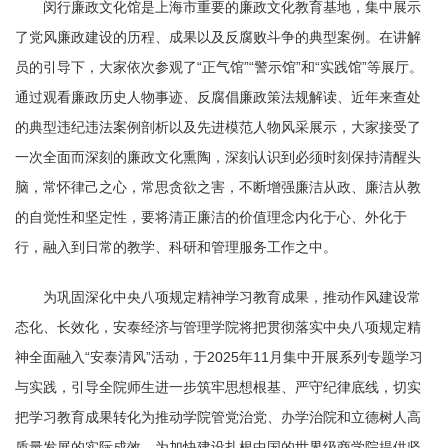
闵行廉政文化馆是上海市重要的廉政文化教育基地，集中展示
了党风廉政建设的历程、成果以及反腐败斗争的典型案例。在讲解
员的引导下，大家依次参观了“正气馆”“警示馆”和“实践馆”等展厅。
通过观看廉政历史人物事迹、反腐倡廉政策法规解读、近年来查处
的典型违纪违法案例剖析以及先进模范人物风采展示，大家接受了
一次全面而深刻的廉政文化熏陶，深刻认识到必须时刻保持清醒头
脑，常怀律己之心，常思贪欲之害，不断增强廉洁从政、廉洁从教
的自觉性和坚定性，要将清正廉洁的价值理念内化于心、外化于
行，融入到日常的教学、科研和管理服务工作之中。
为巩固深化中央八项规定精神学习教育成果，推动作风建设常
态化、长效化，安泰经济与管理学院将把贯彻落实中央八项规定精
神全面融入“安泰清风”活动，于2025年11月集中开展系列专题学习
与实践，引导全院师生进一步筑牢思想根基、严守纪律底线，切实
把学习教育成果转化为推动学院管党治党、办学治院和立德树人高
质量发展的实际成效，为加快建设扎根中国的世界级商学院提供坚