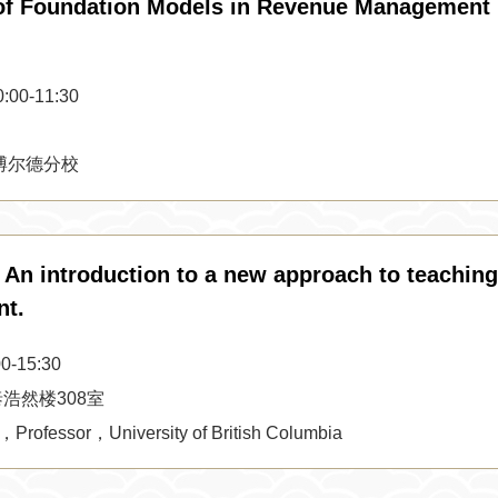
f Foundation Models in Revenue Management
0-11:30
博尔德分校
 An introduction to a new approach to teaching
nt.
-15:30
浩然楼308室
Professor，University of British Columbia