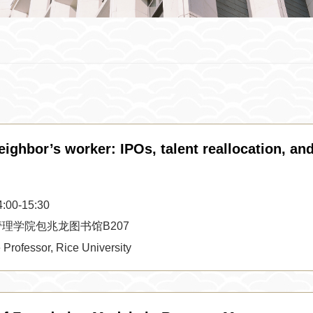
hbor’s worker: IPOs, talent reallocation, an
0-15:30
理学院包兆龙图书馆B207
Professor, Rice University