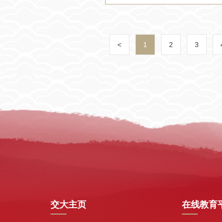
<
1
2
3
交大主页
在线教育