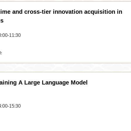
e and cross-tier innovation acquisition in
ns
0-11:30
学
ining A Large Language Model
0-15:30