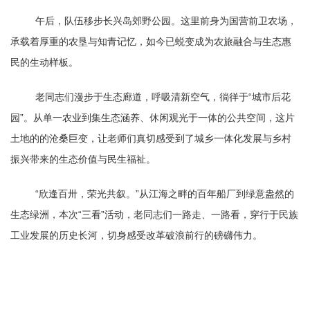
午后，队伍移步长兴岛郊野公园。这里前身为国营前卫农场，
承载着厚重的农垦与知青记忆，如今已蜕变成为农旅融合与生态惠
民的生动样板。
老同志们漫步于生态廊道，呼吸清新空气，徜徉于“城市后花
园”。从单一农业到集生态涵养、休闲观光于一体的公共空间，这片
土地的的沧桑巨变，让老师们真切感受到了城乡一体化发展与乡村
振兴带来的生态价值与民生福祉。
“欣逢百卅，荣光共叙。”从江海之畔的百年船厂到绿意盎然的
生态绿洲，本次“三看”活动，老同志们一路走、一路看，穿行于民族
工业发展的历史长河，切身感受改革破浪前行的磅礴伟力。