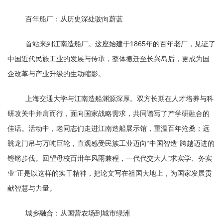
百年船厂：从历史深处驶向蔚蓝
首站来到江南造船厂。这座始建于1865年的百年老厂，见证了
中国近代民族工业的发展与传承，整体搬迁至长兴岛后，更成为国
企改革与产业升级的生动缩影。
上海交通大学与江南造船渊源深厚。双方长期在人才培养与科
研攻关中并肩而行，面向国家战略需求，共同谱写了产学研融合的
佳话。活动中，老同志们走进江南造船展示馆，重温百年沧桑；远
眺龙门吊与万吨巨轮，直观感受民族工业迈向“中国智造”跨越迈进的
铿锵步伐。回望母校百卅年风雨兼程，一代代交大人“求实学、务实
业”正是以这样的实干精神，把论文写在祖国大地上，为国家发展贡
献智慧与力量。
城乡融合：从国营农场到城市绿洲